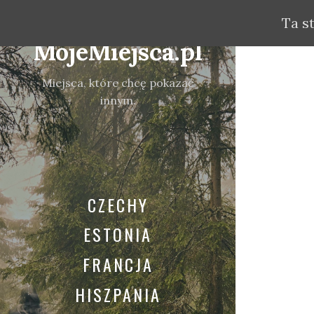
Ta s
MojeMiejsca.pl
Miejsca, które chcę pokazać
innym.
CZECHY
ESTONIA
FRANCJA
HISZPANIA