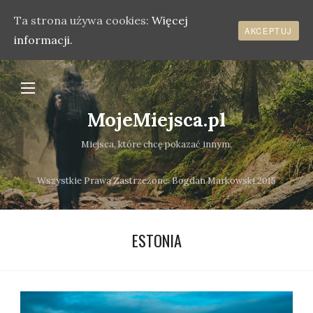
Ta strona używa cookies:
Więcej
AKCEPTUJ
informacji.
MojeMiejsca.pl
Miejsca, które chcę pokazać innym.
Wszystkie Prawa Zastrzeżone܃ Bogdan Markowski 2015
ESTONIA