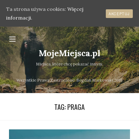
Ta strona używa cookies:
Więcej
AKCEPTUJ
informacji.
MojeMiejsca.pl
Miejsca, które chcę pokazać innym.
Wszystkie Prawa Zastrzeżone܃ Bogdan Markowski 2015
TAG:
PRAGA