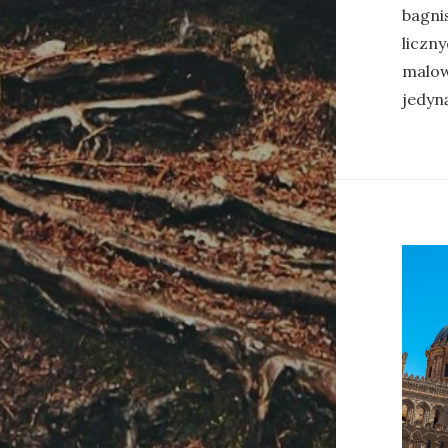
bagnis
liczn
malow
jedyn