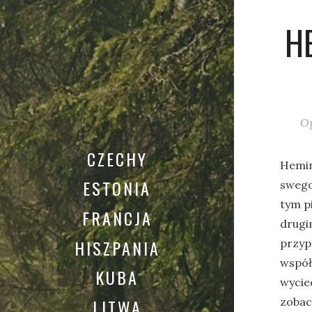
H
O
CZECHY
Hemin
ESTONIA
swego
tym pi
FRANCJA
drugi
HISZPANIA
przypo
współ
KUBA
wyciec
LITWA
zobac