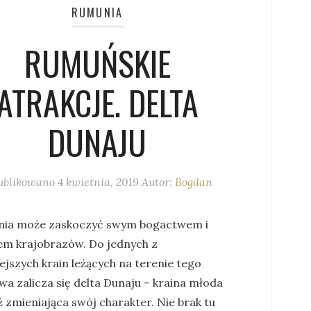
RUMUNIA
RUMUŃSKIE
ATRAKCJE. DELTA
DUNAJU
ublikowano
4 kwietnia, 2019
Autor:
Bogdan
ia może zaskoczyć swym bogactwem i
em krajobrazów. Do jednych z
ejszych krain leżących na terenie tego
wa zalicza się delta Dunaju – kraina młoda
ż zmieniająca swój charakter. Nie brak tu