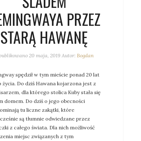
ŚLADEM
EMINGWAYA PRZEZ
STARĄ HAWANĘ
publikowano
20 maja, 2019
Autor:
Bogdan
gway spędził w tym mieście ponad 20 lat
 życia. Do dziś Hawana kojarzona jest z
sarzem, dla którego stolica Kuby stała się
m domem. Do dziś o jego obecności
minają tu liczne zakątki, które
cześnie są tłumnie odwiedzane przez
zki z całego świata. Dla nich możliwość
zenia miejsc związanych z tym