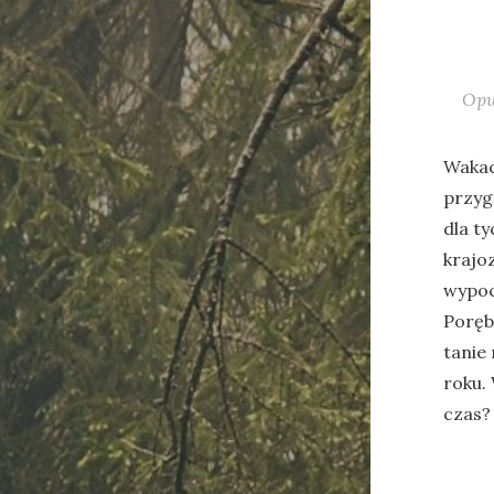
Opu
Wakac
przyg
dla ty
krajo
wypoc
Poręb
tanie
roku.
czas?