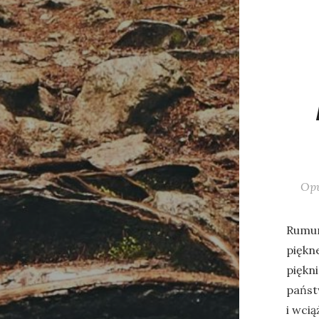
Op
Rumun
piękn
piękni
państ
i wcią