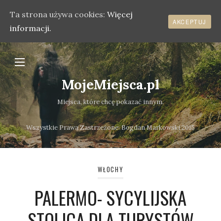
Ta strona używa cookies:
Więcej
AKCEPTUJ
informacji.
MojeMiejsca.pl
Miejsca, które chcę pokazać innym.
Wszystkie Prawa Zastrzeżone܃ Bogdan Markowski 2015
WŁOCHY
PALERMO- SYCYLIJSKA
STOLICA DLA TURYSTÓW