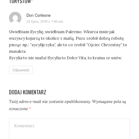
TURYSTÓW”
Don Corleone
pisze:
24 lipca, 2019 o 7:46 am
Uwielbiam Sycylię, uwielbiam Palermo. Wkurza mnie jak
wszyscy kojarzą te okolice z mafią. Puzo zrobił dobrą robotę
pisząc np.: “sycylijczyka”, ale to co zrobił “Ojciec Chrzestny” to
masakra.
Sycylia to nie mafia! Sycylia to Dolce Vita, to kraina ze snów.
Odpowiedz
DODAJ KOMENTARZ
Twój adres e-mail nie zostanie opublikowany.
Wymagane pola są
oznaczone
*