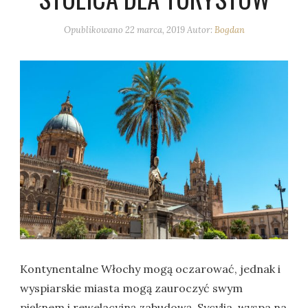
Opublikowano
22 marca, 2019
Autor:
Bogdan
Kontynentalne Włochy mogą oczarować, jednak i
wyspiarskie miasta mogą zauroczyć swym
pięknem i rewelacyjną zabudową. Sycylia, wyspa na